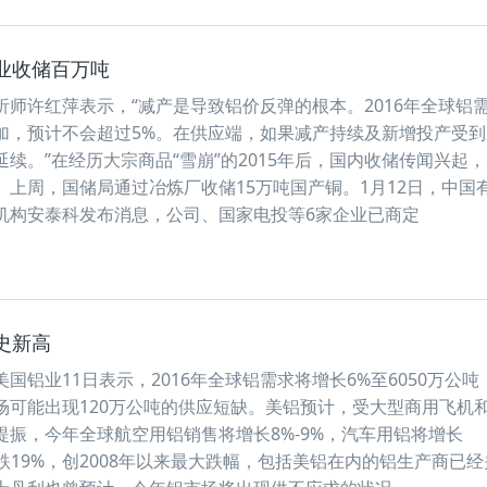
业收储百万吨
师许红萍表示，“减产是导致铝价反弹的根本。2016年全球铝
加，预计不会超过5%。在供应端，如果减产持续及新增投产受到
续。”在经历大宗商品“雪崩”的2015年后，国内收储传闻兴起
。上周，国储局通过冶炼厂收储15万吨国产铜。1月12日，中国
机构安泰科发布消息，公司、国家电投等6家企业已商定
史新高
国铝业11日表示，2016年全球铝需求将增长6%至6050万公吨
场可能出现120万公吨的供应短缺。美铝预计，受大型商用飞机
提振，今年全球航空用铝销售将增长8%-9%，汽车用铝将增长
下跌19%，创2008年以来最大跌幅，包括美铝在内的铝生产商已