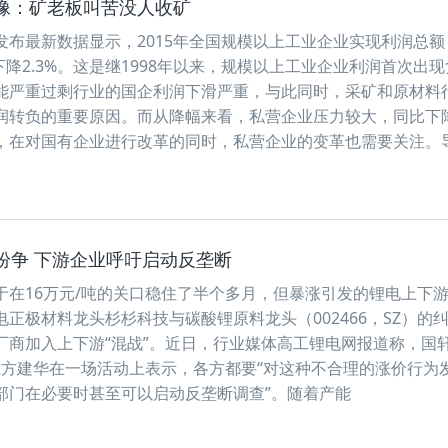
像：矿老板叫苦没人收矿
发布最新数据显示，2015年全国规模以上工业企业实现利润总额
年下降2.3%。这是继1998年以来，规模以上工业企业利润首次出
能严重过剩行业的国企利润下滑严重，与此同时，采矿和原材料
润转负的重要原因。而从降幅来看，私营企业压力较大，同比下
，在对国有企业进行改革的同时，私营企业的变革也需要关注。
纷争 下游企业呼吁启动反垄断
于在16万元/吨的关口稳住了半个多月，但暴涨引发的锂电上下
正极材料龙头杉杉科技与碳酸锂原料龙头（002466，SZ）的
厂商加入上下游“混战”。近日，行业媒体高工锂电网报道称，国
）总裁方建华在一场活动上表示，各方都要“对这种不合理的涨价行为
部门在必要时甚至可以启动反垄断调查”。随着产能