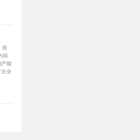
。而
的同
划产能
矿企业