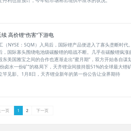
士丹利也曾预计，今年铝市场将出现供不应求的状况。
延续 高价锂“伤害”下游电
工（NYSE：SQM）入局后，国际锂产品便进入了寡头垄断时代
后，国际寡头围绕电池级碳酸锂的暗战不断。几乎在碳酸锂疯涨
股东美国雅宝之间的合作也逐渐走出“蜜月期”，双方开始各自谋
三份卤水一份矿”的格局下，天齐锂业间接持股51%的全球最大锂
立竿见影。1月8日，天齐锂业新年的第一份公告让业界期待
上一页
1
2
下一页