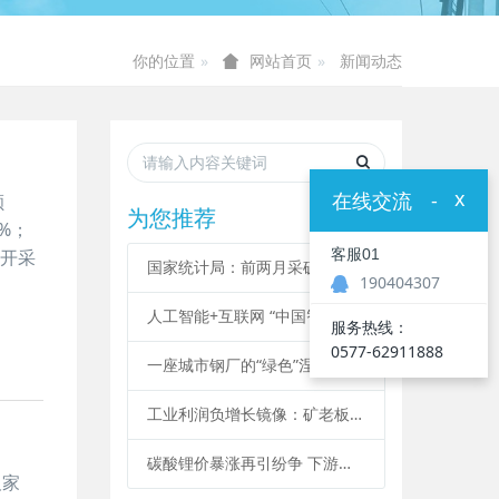
你的位置
新闻动态
网站首页
x
在线交流
-
额
为您推荐
0%；
客服01
炭开采
国家统计局：前两月采矿业亏损超80亿元
190404307
人工智能+互联网 “中国智造”升级
服务热线：
0577-62911888
一座城市钢厂的“绿色”涅槃
工业利润负增长镜像：矿老板叫苦没人收矿
碳酸锂价暴涨再引纷争 下游企业呼吁启动反垄断
及家