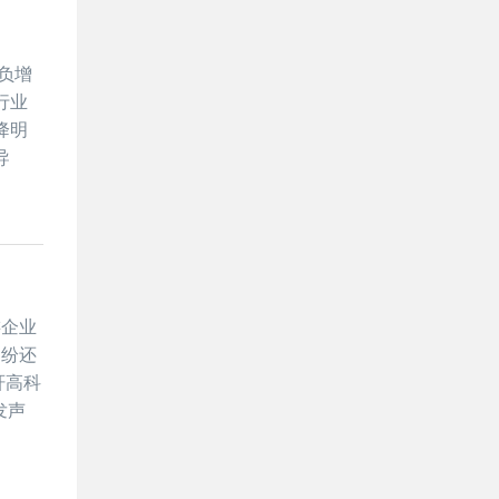
现负增
行业
降明
导
游企业
纠纷还
轩高科
发声