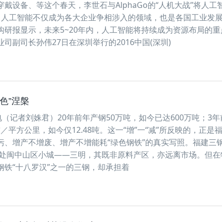
戴设备、等这个春天，李世石与AlphaGo的“人机大战”将人工
尖。人工智能不仅成为各大企业争相涉入的领域，也是各国工业发
构研报显示，未来5~20年内，人工智能将持续成为资源布局的重
司副司长孙伟27日在深圳举行的2016中国(深圳)
色”涅槃
电（记者刘姝君）20年前年产钢50万吨，如今已达600万吨；3年
吨／平方公里，如今仅12.48吨。这一“增”一“减”所反映的，正是
污、增产不增废、增产不增能耗“绿色钢铁”的真实写照。福建三
，地处闽中山区小城——三明，其既非原料产区，亦远离市场。但在
钢铁“十八罗汉”之一的三钢，却承担着