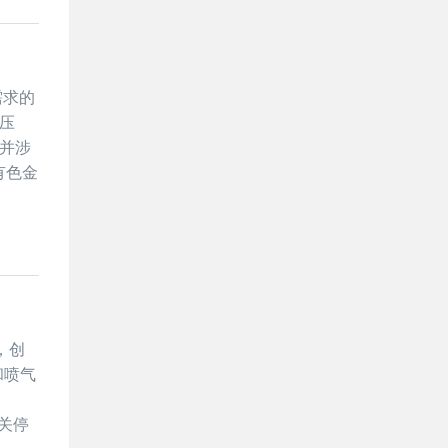
需求的
压
，并涉
有色金
，创
和喷气
经关停