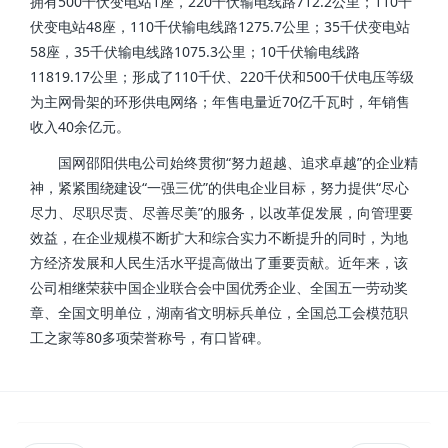
拥有500千伏变电站1座，220千伏输电线路712.2公里；110千
伏变电站48座，110千伏输电线路1275.7公里；35千伏变电站
58座，35千伏输电线路1075.3公里；10千伏输电线路
11819.17公里；形成了110千伏、220千伏和500千伏电压等级
为主网骨架的环形供电网络；年售电量近70亿千瓦时，年销售
收入40余亿元。
国网邵阳供电公司始终贯彻“努力超越、追求卓越”的企业精
神，紧紧围绕建设“一强三优”的供电企业目标，努力提供“尽心
尽力、尽职尽责、尽善尽美”的服务，以改革促发展，向管理要
效益，在企业规模不断扩大和综合实力不断提升的同时，为地
方经济发展和人民生活水平提高做出了重要贡献。近年来，该
公司相继荣获中国企业联合会中国优秀企业、全国五一劳动奖
章、全国文明单位，湖南省文明标兵单位，全国总工会模范职
工之家等80多项荣誉称号，有口皆碑。