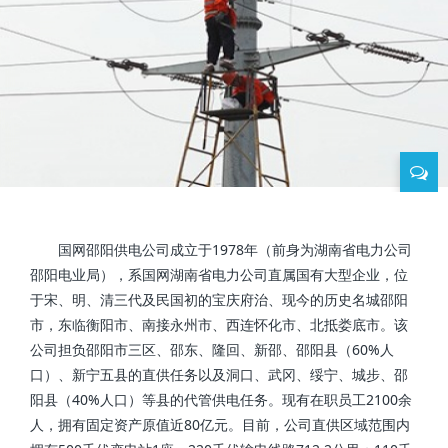
国网邵阳供电公司成立于1978年（前身为湖南省电力公司
邵阳电业局），系国网湖南省电力公司直属国有大型企业，位
于宋、明、清三代及民国初的宝庆府治、现今的历史名城邵阳
市，东临衡阳市、南接永州市、西连怀化市、北抵娄底市。该
公司担负邵阳市三区、邵东、隆回、新邵、邵阳县（60%人
口）、新宁五县的直供任务以及洞口、武冈、绥宁、城步、邵
阳县（40%人口）等县的代管供电任务。现有在职员工2100余
人，拥有固定资产原值近80亿元。目前，公司直供区域范围内