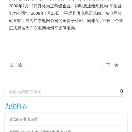
2000年2月12日升格为正科级企业。同时废止组织机构“平远县
电力公司”。2008年1月25日，平远县供电局正式由广东电网公
司直管，成为广东电网公司的全资子公司。同年6月19日，企业
正式易名为广东电网梅州平远供电局。
上一篇
下一篇
为您推荐
肥城市供电公司