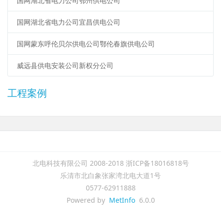
国网湖北省电力公司鄂州供电公司
国网湖北省电力公司宜昌供电公司
国网蒙东呼伦贝尔供电公司鄂伦春旗供电公司
威远县供电安装公司新权分公司
工程案例
北电科技有限公司 2008-2018 浙ICP备18016818号
乐清市北白象张家湾北电大道1号
0577-62911888
Powered by
MetInfo
6.0.0