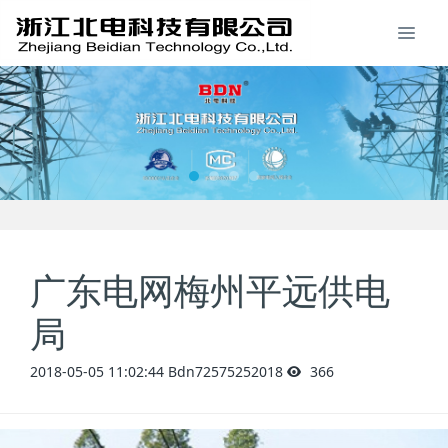
广东电网梅州平远供电
局
2018-05-05 11:02:44
Bdn72575252018
366